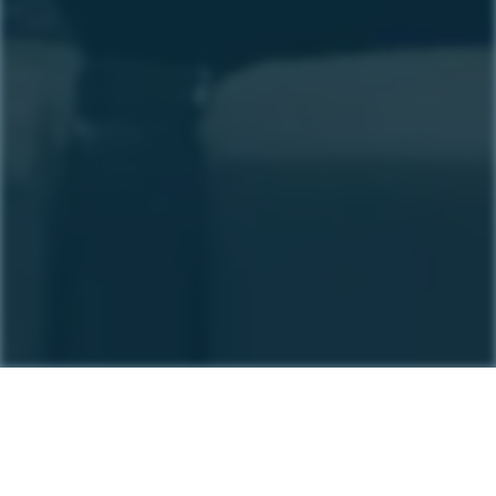
Per què IAESTE?
Mobilitat global estructurada
Uneix-te a IAESTE LC Lleida per accedir a